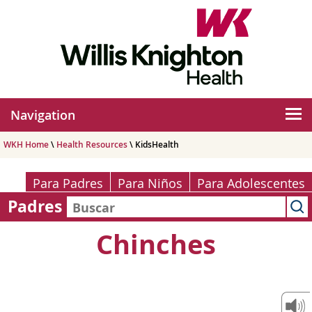
Navigation
WKH Home
\
Health Resources
\ KidsHealth
Para Padres
Para Niños
Para Adolescentes
Padres
Chinches