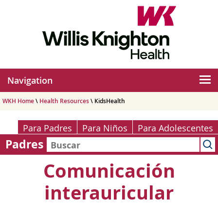
Navigation
WKH Home
\
Health Resources
\ KidsHealth
Para Padres
Para Niños
Para Adolescentes
Padres
Comunicación
interauricular