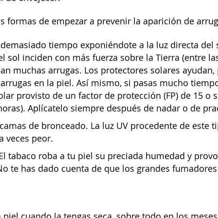
s formas de empezar a prevenir la aparición de arru
 demasiado tiempo exponiéndote a la luz directa del 
el sol inciden con más fuerza sobre la Tierra (entre las
can muchas arrugas. Los protectores solares ayudan,
rrugas en la piel. Así mismo, si pasas mucho tiempo 
olar provisto de un factor de protección (FP) de 15 o 
horas). Aplícatelo siempre después de nadar o de pra
 camas de bronceado. La luz UV procedente de este ti
 a veces peor.
El tabaco roba a tu piel su preciada humedad y prov
No te has dado cuenta de que los grandes fumadores 
a piel cuando la tengas seca, sobre todo en los meses