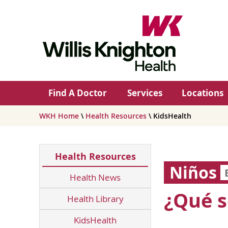
Find A Doctor
Services
Locations
WKH Home
\
Health Resources
\ KidsHealth
Health Resources
Niños
Health News
¿Qué s
Health Library
KidsHealth