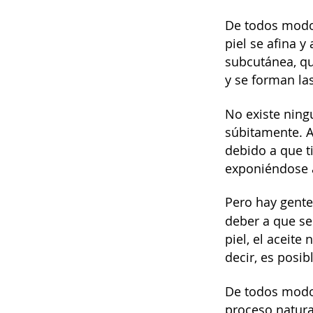
De todos modos
piel se afina 
subcutánea, qu
y se forman la
No existe ning
súbitamente. A
debido a que t
exponiéndose a
Pero hay gente 
deber a que se
piel, el aceite
decir, es posi
De todos modos
proceso natura