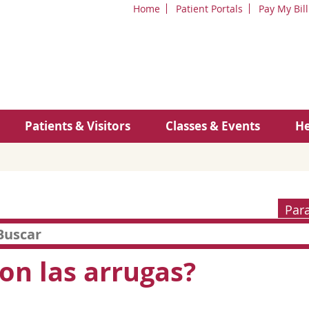
Home
Patient Portals
Pay My Bill
Patients & Visitors
Classes & Events
He
Par
on las arrugas?