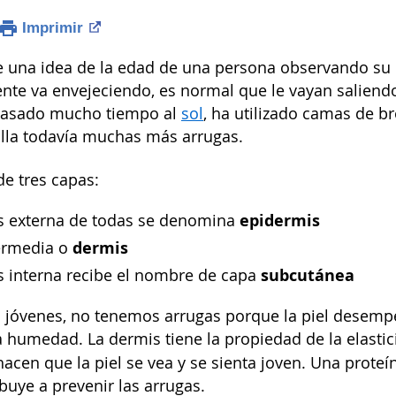
Imprimir
 una idea de la edad de una persona observando su c
nte va envejeciendo, es normal que le vayan saliendo 
pasado mucho tiempo al
sol
, ha utilizado camas de 
lla todavía muchas más arrugas.
e tres capas:
epidermis
s externa de todas se denomina
dermis
termedia o
subcutánea
s interna recibe el nombre de capa
óvenes, no tenemos arrugas porque la piel desempeñ
a humedad. La dermis tiene la propiedad de la elasti
hacen que la piel se vea y se sienta joven. Una prot
buye a prevenir las arrugas.