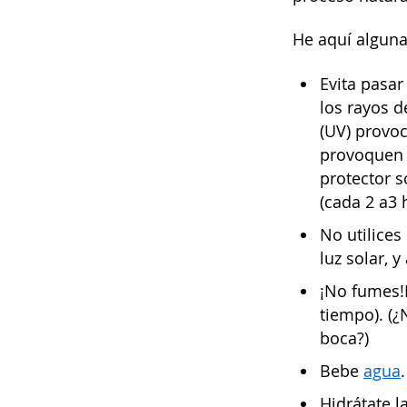
He aquí alguna
Evita pasar
los rayos d
(UV) provo
provoquen a
protector s
(cada 2 a3 
No utilices
luz solar, y
¡No fumes!
tiempo). (¿
boca?)
Bebe
agua
.
Hidrátate l