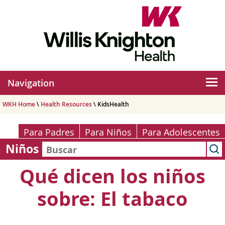
Navigation
WKH Home
\
Health Resources
\ KidsHealth
Para Padres
Para Niños
Para Adolescentes
Niños
Qué dicen los niños
sobre: El tabaco