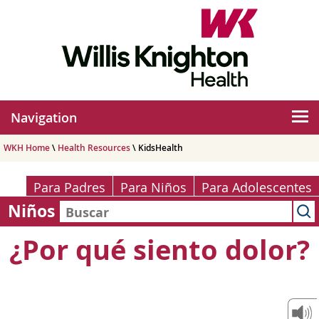
Navigation
WKH Home
\
Health Resources
\ KidsHealth
Para Padres
Para Niños
Para Adolescentes
Niños
¿Por qué siento dolor?