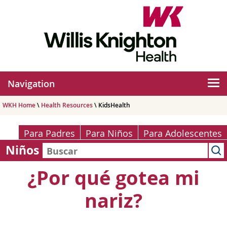
Navigation
WKH Home
\
Health Resources
\ KidsHealth
Para Padres
Para Niños
Para Adolescentes
Niños
¿Por qué gotea mi
nariz?