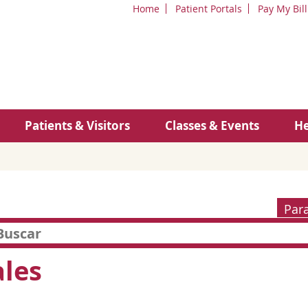
Home
Patient Portals
Pay My Bill
Patients & Visitors
Classes & Events
He
Par
les