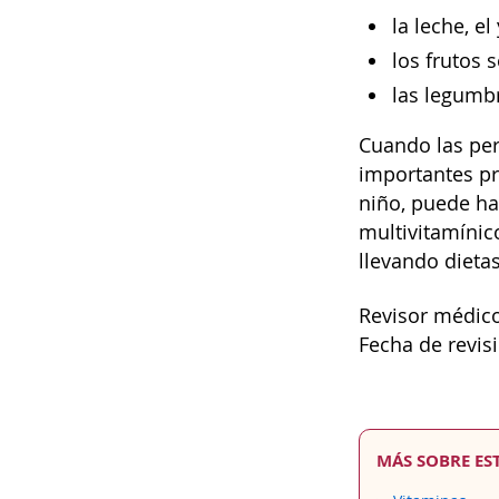
la leche, e
los frutos 
las legumbr
Cuando las per
importantes pr
niño, puede h
multivitamínic
llevando dieta
Revisor médico
Fecha de revis
MÁS SOBRE ES