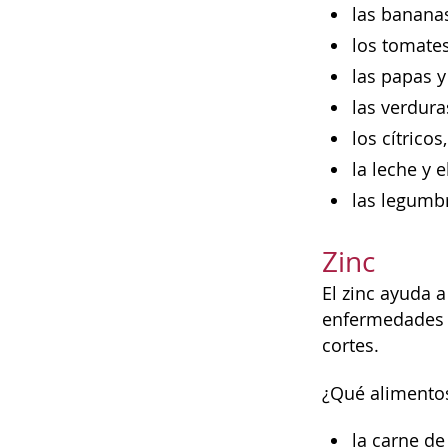
las banan
los tomate
las papas y
las verdura
los cítrico
la leche y e
las legumbr
Zinc
El zinc ayuda a
enfermedades y
cortes.
¿Qué alimentos
la carne de