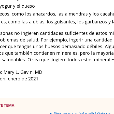
l yogur y el queso
secos, como los anacardos, las almendras y los cacah
es, como las alubias, los guisantes, los garbanzos y l
sonas no ingieren cantidades suficientes de estos m
oblemas de salud. Por ejemplo, ingerir una cantidad i
acer que tengas unos huesos demasiado débiles. Al
os que también contienen minerales, pero la mayoría 
s saludables. O sea que ¡ingiere todos estos mineral
: Mary L. Gavin, MD
ión: enero de 2021
TE TEMA
Siga, ¡precaución! y ¡alto! Guía del