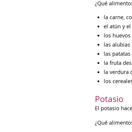
¿Qué alimentos
la carne, c
el atún y e
los huevos
las alubias
las patatas
la fruta de
la verdura 
los cereale
Potasio
El potasio hac
¿Qué alimentos