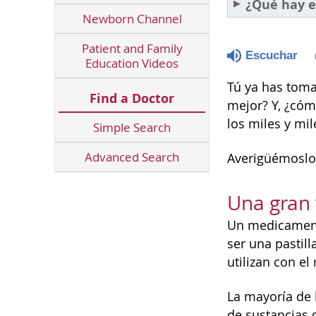
¿Qué hay e
Newborn Channel
Patient and Family
Escuchar
Education Videos
Tú ya has tom
Find a Doctor
mejor? Y, ¿cóm
los miles y mi
Simple Search
Advanced Search
Averigüémoslo
Una gran
Un medicamento
ser una pastil
utilizan con e
La mayoría de 
de sustancias 