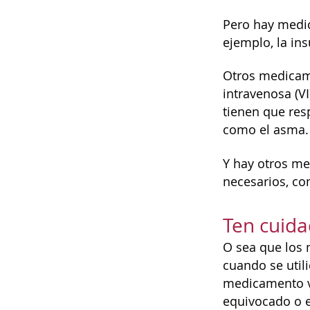
Pero hay medic
ejemplo, la ins
Otros medicame
intravenosa (V
tienen que res
como el asma.
Y hay otros m
necesarios, co
Ten cuid
O sea que los
cuando se util
medicamento v
equivocado o e