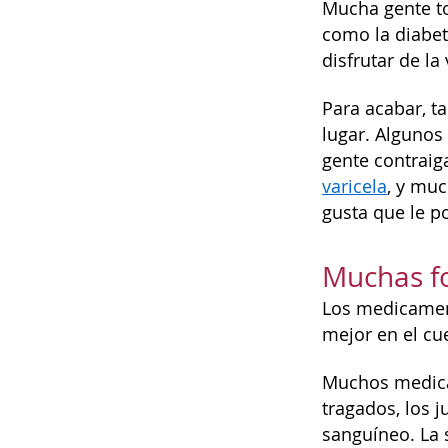
Mucha gente t
como la diabet
disfrutar de l
Para acabar, 
lugar. Algunos
gente contraig
varicela
, y muc
gusta que le p
Muchas f
Los medicament
mejor en el cu
Muchos medicam
tragados, los 
sanguíneo. La s