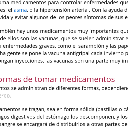
oma medicamentos para controlar enfermedades que
es, el
asma
, o la hipertensión arterial. Con la ayud
a vida y evitar algunos de los peores síntomas de sus
también hay unos medicamentos muy importantes que
 de ellos son las vacunas, que se suelen administrar 
a enfermedades graves, como el sarampión y las pape
ha gente se pone la vacuna antigripal cada invierno p
ongan inyecciones, las vacunas son una parte muy i
ormas de tomar medicamentos
os se administran de diferentes formas, dependiend
erpo.
entos se tragan, sea en forma sólida (pastillas o cáp
jugos digestivos del estómago los descomponen, y lo
angre se encargará de distribuirlos a otras partes de