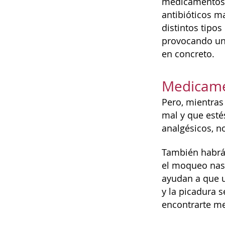
medicamentos 
antibióticos m
distintos tipos
provocando un 
en concreto.
Medicamen
Pero, mientras
mal y que esté
analgésicos, n
También habrás
el moqueo nasal
ayudan a que u
y la picadura 
encontrarte mej