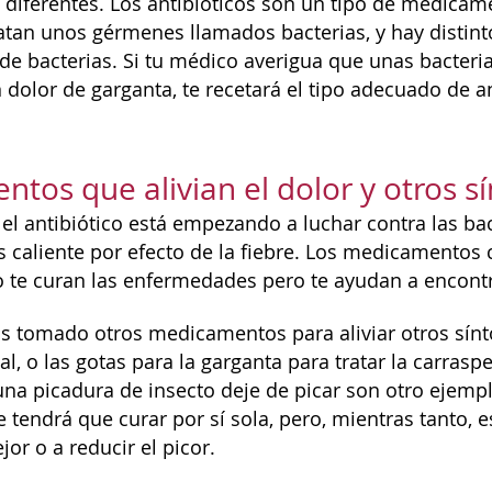
diferentes. Los antibióticos son un tipo de medica
atan unos gérmenes llamados bacterias, y hay distinto
 de bacterias. Si tu médico averigua que unas bacteri
dolor de garganta, te recetará el tipo adecuado de an
tos que alivian el dolor y otros 
 el antibiótico está empezando a luchar contra las bac
s caliente por efecto de la fiebre. Los medicamentos
o te curan las enfermedades pero te ayudan a encont
 tomado otros medicamentos para aliviar otros sínto
, o las gotas para la garganta para tratar la carrasp
na picadura de insecto deje de picar son otro ejemplo
se tendrá que curar por sí sola, pero, mientras tanto
or o a reducir el picor.