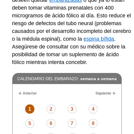
deseen quedar
embarazadas
o que ya lo están
deben tomar vitaminas prenatales con 400
microgramos de ácido fólico al día. Esto reduce el
riesgo de defectos del tubo neural (problemas
causados por el desarrollo incompleto del cerebro
o la médula espinal), como la
espina bífida
.
Asegúrese de consultar con su médico sobre la
posibilidad de tomar un suplemento de ácido
fólico mientras intenta concebir.
CALENDARIO DEL EMBARAZO:
semana a semana
Anterior
Siguiente
1
2
3
4
5
6
7
8