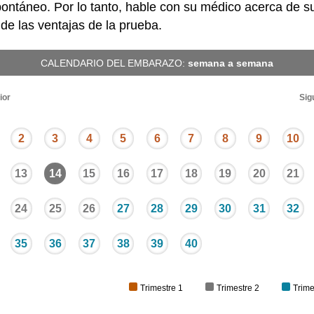
ontáneo. Por lo tanto, hable con su médico acerca de s
de las ventajas de la prueba.
CALENDARIO DEL EMBARAZO:
semana a semana
ior
Sig
2
3
4
5
6
7
8
9
10
13
14
15
16
17
18
19
20
21
24
25
26
27
28
29
30
31
32
35
36
37
38
39
40
Trimestre 1
Trimestre 2
Trime