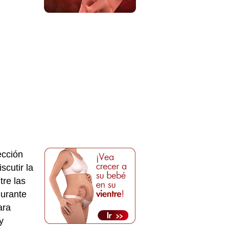
ección
scutir la
tre las
Durante
ara
y