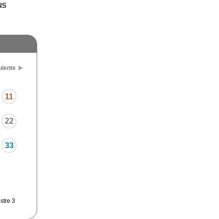
us
uiente
11
22
33
stre 3