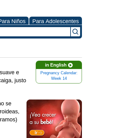
Para Niños
Para Adolescentes
in English
 suave e
Pregnancy Calendar:
Week 14
aiga, justo
no se
roideas,
gramos)