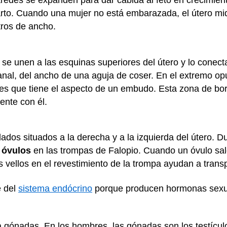
edes se expanden para dar cabida al feto en crecimient
parto. Cuando una mujer no está embarazada, el útero 
tros de ancho.
se unen a las esquinas superiores del útero y lo conect
nal, del ancho de una aguja de coser. En el extremo op
es que tiene el aspecto de un embudo. Esta zona de bor
mente con él.
dos situados a la derecha y a la izquierda del útero. Du
n óvulos
en las trompas de Falopio. Cuando un óvulo sal
vellos en el revestimiento de la trompa ayudan a transpo
e del
sistema endócrino
porque producen hormonas sexu
a gónadas. En los hombres, las gónadas son los testícul