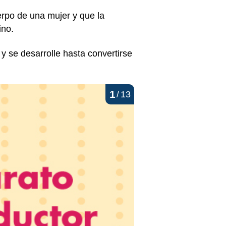
erpo de una mujer y que la
ino.
 y se desarrolle hasta convertirse
1
/
13