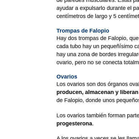
de paredes musculares. Estas par
ayudar a expulsarlo durante el 
centímetros de largo y 5 centíme
Trompas de Falopio
Hay dos trompas de Falopio, que 
cada tubo hay un pequeñísimo ca
hay una zona de bordes irregular
ovario, pero no se conecta total
Ovarios
Los ovarios son dos órganos ovala
producen, almacenan y libera
de Falopio, donde unos pequeños 
Los ovarios también forman part
progesterona
.
A los ovarios a veces se les llam