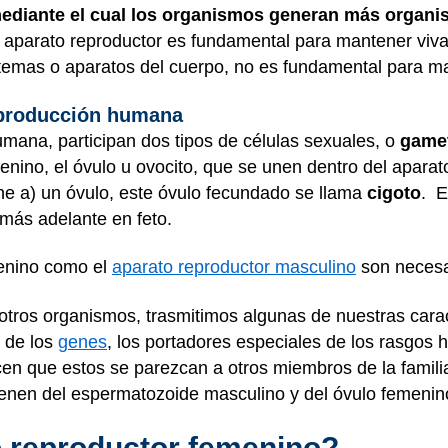
ediante el cual los organismos generan más organ
el aparato reproductor es fundamental para mantener viv
istemas o aparatos del cuerpo, no es fundamental para ma
eproducción humana
mana, participan dos tipos de células sexuales, o
game
nino, el óvulo u ovocito, que se unen dentro del apara
ne a) un óvulo, este óvulo fecundado se llama
cigoto
. E
 más adelante en feto.
menino como el
aparato reproductor masculino
son necesar
otros organismos, trasmitimos algunas de nuestras caract
 de los
genes
, los portadores especiales de los rasgos
cen que estos se parezcan a otros miembros de la famil
ienen del espermatozoide masculino y del óvulo femenin
o reproductor femenino?