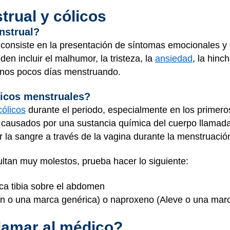
rual y cólicos
nstrual?
consiste en la presentación de síntomas emocionales y 
en incluir el malhumor, la tristeza, la
ansiedad
, la hinc
unos pocos días menstruando.
licos menstruales?
cólicos
durante el periodo, especialmente en los primero
n causados por una sustancia química del cuerpo llamada
 la sangre a través de la vagina durante la menstruació
ultan muy molestos, prueba hacer lo siguiente:
ica tibia sobre el abdomen
rin o una marca genérica) o naproxeno (Aleve o una mar
lamar al médico?