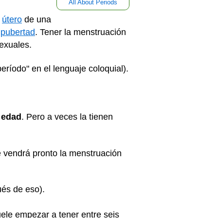
All About Periods
l
útero
de una
a
pubertad
. Tener la menstruación
exuales.
ríodo" en el lenguaje coloquial).
 edad
. Pero a veces la tienen
e vendrá pronto la menstruación
ués de eso).
uele empezar a tener entre seis