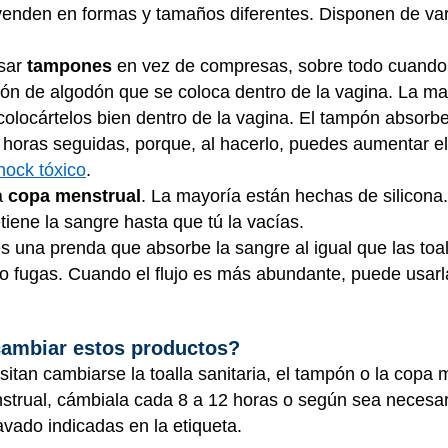
venden en formas y tamaños diferentes. Disponen de var
usar
tampones
en vez de compresas, sobre todo cuando
ón de algodón que se coloca dentro de la vagina. La m
olocártelos bien dentro de la vagina. El tampón absorbe
oras seguidas, porque, al hacerlo, puedes aumentar el 
hock tóxico
.
a
copa menstrual
. La mayoría están hechas de silicona
etiene la sangre hasta que tú la vacías.
s una prenda que absorbe la sangre al igual que las toal
o fugas. Cuando el flujo es más abundante, puede usar
cambiar estos productos?
tan cambiarse la toalla sanitaria, el tampón o la copa m
enstrual, cámbiala cada 8 a 12 horas o según sea necesa
lavado indicadas en la etiqueta.