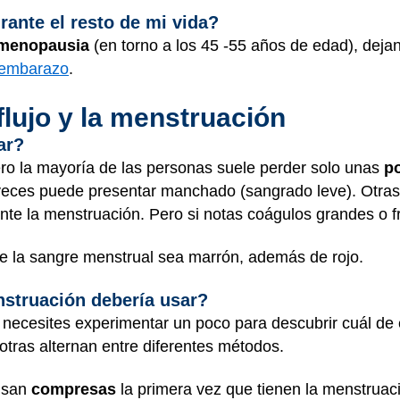
ante el resto de mi vida?
menopausia
(en torno a los 45 -55 años de edad), dej
embarazo
.
flujo y la menstruación
ar?
o la mayoría de las personas suele perder solo unas
p
 veces puede presentar manchado (sangrado leve). Otras
te la menstruación. Pero si notas coágulos grandes o f
e la sangre menstrual sea marrón, además de rojo.
struación debería usar?
z necesites experimentar un poco para descubrir cuál de 
tras alternan entre diferentes métodos.
 usan
compresas
la primera vez que tienen la menstrua