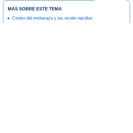
MÁS SOBRE ESTE TEMA
Centro del embarazo y los recién nacidos
El desarrollo de su hijo: recién nacido
La revisión de su hijo recién nacido
Alimentación del recién nacido
El apego con su bebé
Atención médica y su recién nacido
El crecimiento de su recién nacido
El sueño y los recién nacidos
Movimiento, coordinación y su recién nacido
Aprendizaje, juego y su recién nacido
La vista, el oído y otros sentidos de su bebé: 1 mes
Pruebas de cribado neonatal
Imprimir