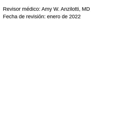
Revisor médico: Amy W. Anzilotti, MD
Fecha de revisión: enero de 2022
para Padres
para Adolescentes
MÁS SOBRE ESTE TEMA
Cómo responder a preguntas sobre el sexo
Piojos
Imprimir
Editorial
KidsHealth Privacy Policy & Terms of
Copyright
Policy
Use
Nota: Toda la información es únicamente
para uso educativo. Para obtener
consejos médicos, diagnósticos y