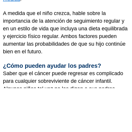
A medida que el niño crezca, hable sobre la
importancia de la atención de seguimiento regular y
en un estilo de vida que incluya una dieta equilibrada
y ejercicio físico regular. Ambos factores pueden
aumentar las probabilidades de que su hijo continúe
bien en el futuro.
¿Cómo pueden ayudar los padres?
Saber que el cáncer puede regresar es complicado
para cualquier sobreviviente de cáncer infantil.
Algunos niños tal vez no les digan a sus padres
acerca de nuevos síntomas por miedo a estar otra
vez enfermos.
Tranquilice a su hijo explicándole que nadie sabe lo
que le depara el futuro y que aunque aparezca un