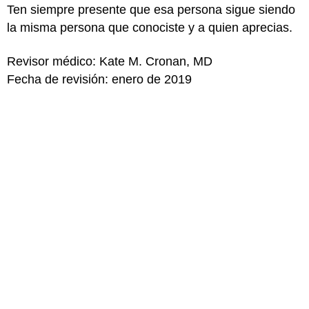
Ten siempre presente que esa persona sigue siendo
la misma persona que conociste y a quien aprecias.
Revisor médico: Kate M. Cronan, MD
Fecha de revisión: enero de 2019
para Adolescentes
MÁS SOBRE ESTE TEMA
Centro del cáncer
Los esteroides y el tratamiento contra el cáncer
Quimioterapia
Cáncer: readaptarse a la vida familiar y escolar
Radioterapia
Cáncer: aspectos fundamentales
El equilibrio entre la tarea escolar y las estadías en
el hospital