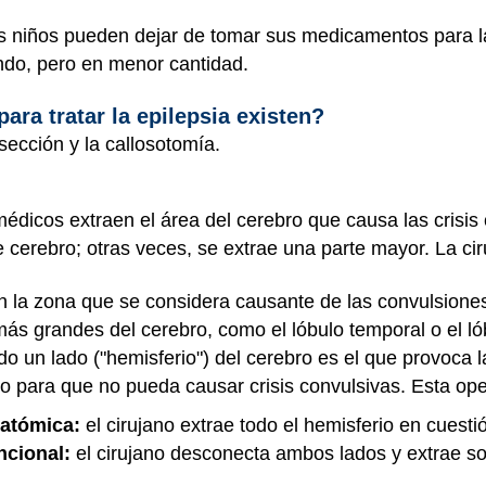
s niños pueden dejar de tomar sus medicamentos para la
ando, pero en menor cantidad.
ara tratar la epilepsia existen?
esección y la callosotomía.
 médicos extraen el área del cerebro que causa las crisis
 cerebro; otras veces, se extrae una parte mayor. La ci
n la zona que se considera causante de las convulsione
ás grandes del cerebro, como el lóbulo temporal o el lób
o un lado ("hemisferio") del cerebro es el que provoca las
do para que no pueda causar crisis convulsivas. Esta op
atómica:
el cirujano extrae todo el hemisferio en cuesti
ncional:
el cirujano desconecta ambos lados y extrae s