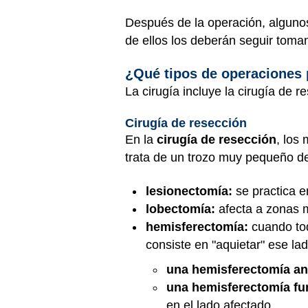
Después de la operación, alguno
de ellos los deberán seguir tom
¿Qué tipos de operaciones p
La cirugía incluye la cirugía de r
Cirugía de resección
En la
cirugía de resección
, los
trata de un trozo muy pequeño de
lesionectomía:
se practica e
lobectomía:
afecta a zonas m
hemisferectomía:
cuando tod
consiste en "aquietar" ese la
una hemisferectomía an
una hemisferectomía fu
en el lado afectado.