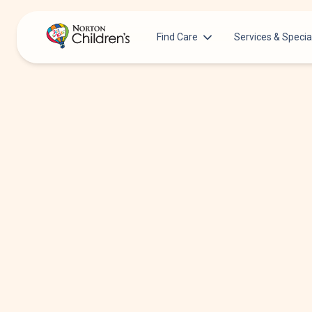
Find Care
Services & Specia
Acupuncture
Patients & Families
Allergy &
Pediatricians
Immunology
Urgent Care Options for Kids
Anesthesiology
Services & Specialists
Autism Center
Find a Provider
Behavioral and
Mental Health
Request an Appointment
Cancer
Clinical Trials & Research
Clinical Resear
COVID-19 Testing & Vaccines
Critical Care
Dentistry
Dermatology