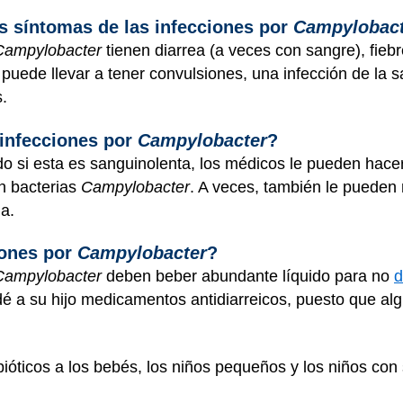
os síntomas de las infecciones por
Campylobact
Campylobacter
tienen diarrea (a veces con sangre), fieb
r
puede llevar a tener convulsiones, una infección de la 
s.
infecciones por
Campylobacter
?
todo si esta es sanguinolenta, los médicos le pueden hac
n bacterias
Campylobacter
. A veces, también le pueden
ia.
iones por
Campylobacter
?
Campylobacter
deben beber abundante líquido para no
d
dé a su hijo medicamentos antidiarreicos, puesto que al
ióticos a los bebés, los niños pequeños y los niños con 