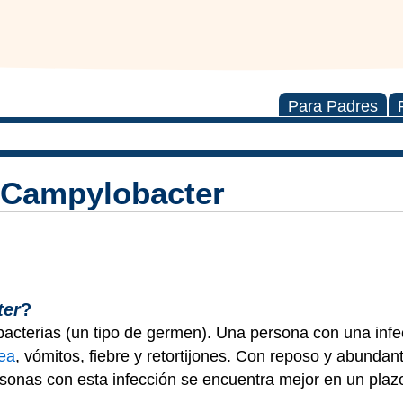
Para Padres
r Campylobacter
ter
?
bacterias (un tipo de germen). Una persona con una infe
rea
, vómitos, fiebre y retortijones. Con reposo y abunda
ersonas con esta infección se encuentra mejor en un pla