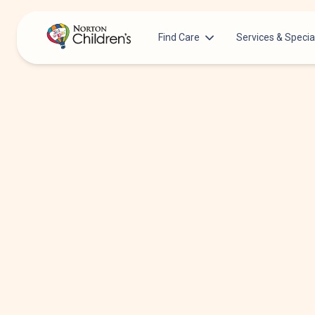
Find Care
Services & Specia
Acupuncture
Patients & Families
Allergy &
Pediatricians
Immunology
Urgent Care Options for Kids
Anesthesiology
Services & Specialists
Autism Center
Find a Provider
Behavioral and
Mental Health
Request an Appointment
Cancer
Clinical Trials & Research
Clinical Resear
COVID-19 Testing & Vaccines
Critical Care
Dentistry
Dermatology