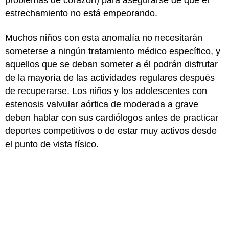
estrechamiento no está empeorando.
Muchos niños con esta anomalía no necesitarán
someterse a ningún tratamiento médico específico, y
aquellos que se deban someter a él podrán disfrutar
de la mayoría de las actividades regulares después
de recuperarse. Los niños y los adolescentes con
estenosis valvular aórtica de moderada a grave
deben hablar con sus cardiólogos antes de practicar
deportes competitivos o de estar muy activos desde
el punto de vista físico.
Si su hijo tiene una afección cardíaca, es posible que
se sienta abrumado. Pero sepa que usted no está
solo. El equipo de atención está allí para apoyarlos a
usted y a su hijo. Asegúrese de hacer todas las
preguntas que tenga.