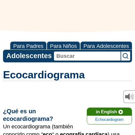
Para Padres
Para Niños
Para Adolescentes
Adolescentes
Ecocardiograma
¿Qué es un
in English
ecocardiograma?
Echocardiogram
Un ecocardiograma (también
conocido como "
eco
" o
ecografía cardíaca
) usa