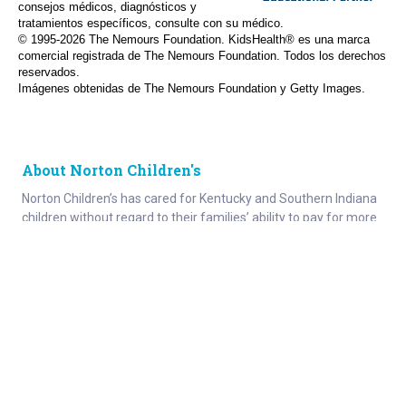
consejos médicos, diagnósticos y
tratamientos específicos, consulte con su médico.
© 1995-
2026 The Nemours Foundation. KidsHealth® es una marca
comercial registrada de The Nemours Foundation. Todos los derechos
reservados.
Imágenes obtenidas de The Nemours Foundation y Getty Images.
About Norton Children's
Norton Children’s has cared for Kentucky and Southern Indiana
children without regard to their families’ ability to pay for more
than a century. As the need for expert pediatric care has grown,
so has the specialized care we provide. Our medical facilities
currently serve more than 215,000 patients each year.
About
Connect
Careers
Ways to Support
About Norton Children’s
Contact
Norton Children’s Hospital
For Health Care Professionals