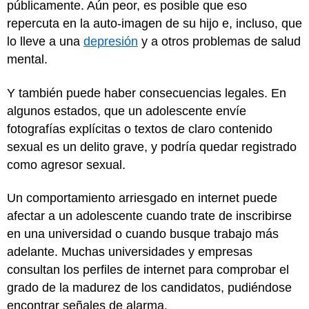
públicamente. Aún peor, es posible que eso
repercuta en la auto-imagen de su hijo e, incluso, que
lo lleve a una
depresión
y a otros problemas de salud
mental.
Y también puede haber consecuencias legales. En
algunos estados, que un adolescente envíe
fotografías explícitas o textos de claro contenido
sexual es un delito grave, y podría quedar registrado
como agresor sexual.
Un comportamiento arriesgado en internet puede
afectar a un adolescente cuando trate de inscribirse
en una universidad o cuando busque trabajo más
adelante. Muchas universidades y empresas
consultan los perfiles de internet para comprobar el
grado de la madurez de los candidatos, pudiéndose
encontrar señales de alarma.