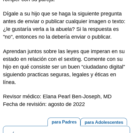
Dígale a su hijo que se haga la siguiente pregunta
antes de enviar o publicar cualquier imagen o texto:
¿le gustaría verla a la abuela? Si la respuesta es
"no", entonces no la debería enviar o publicar.
Aprendan juntos sobre las leyes que imperan en su
estado en relación con el sexting. Comente con su
hijo en qué consiste ser un buen “ciudadano digital”
siguiendo practicas seguras, legales y éticas en
línea.
Revisor médico: Elana Pearl Ben-Joseph, MD
Fecha de revisión: agosto de 2022
para Padres
para Adolescentes