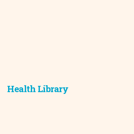
Health Library