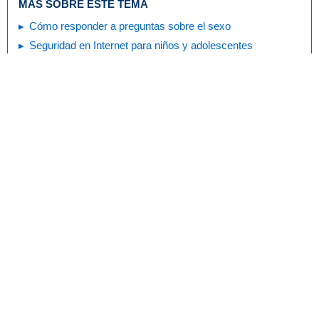
MÁS SOBRE ESTE TEMA
Cómo responder a preguntas sobre el sexo
Seguridad en Internet para niños y adolescentes
Hábitos saludables para usar los medios
Imprimir
Editorial
KidsHealth Privacy Policy & Terms of
Copyright
Policy
Use
Nota: Toda la información es únicamente
para uso educativo. Para obtener
consejos médicos, diagnósticos y
tratamientos específicos, consulte con su médico.
© 1995-
2026 The Nemours Foundation. KidsHealth® es una marca
comercial registrada de The Nemours Foundation. Todos los derechos
reservados.
Imágenes obtenidas de The Nemours Foundation y Getty Images.