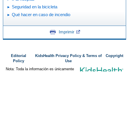
Seguridad en la bicicleta
Qué hacer en caso de incendio
Imprimir
Editorial
KidsHealth Privacy Policy & Terms of
Copyright
Policy
Use
Nota: Toda la información es únicamente
para uso educativo. Para obtener
consejos médicos, diagnósticos y
tratamientos específicos, consulte con su médico.
© 1995-
2026 The Nemours Foundation. KidsHealth® es una marca
comercial registrada de The Nemours Foundation. Todos los derechos
reservados.
Imágenes obtenidas de The Nemours Foundation y Getty Images.