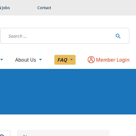
 Jobs
Contact
About Us
FAQ
Member Login
B