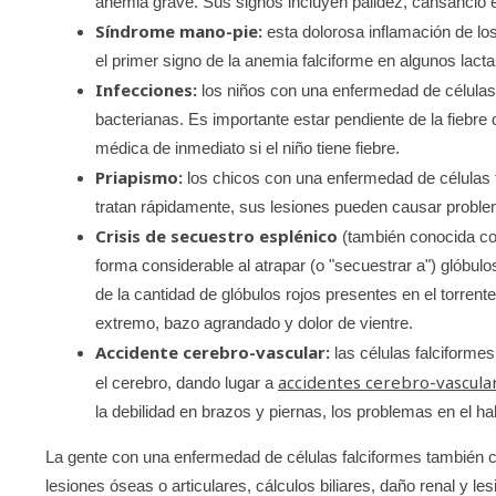
anemia grave. Sus signos incluyen palidez, cansancio e
Síndrome mano-pie:
esta dolorosa inflamación de lo
el primer signo de la anemia falciforme en algunos lacta
Infecciones:
los niños con una enfermedad de células 
bacterianas. Es importante estar pendiente de la fiebre
médica de inmediato si el niño tiene fiebre.
Priapismo:
los chicos con una enfermedad de células 
tratan rápidamente, sus lesiones pueden causar proble
Crisis de secuestro esplénico
(también conocida com
forma considerable al atrapar (o "secuestrar a") glóbu
de la cantidad de glóbulos rojos presentes en el torrent
extremo, bazo agrandado y dolor de vientre.
Accidente cerebro-vascular:
las células falciforme
accidentes cerebro-vascula
el cerebro, dando lugar a
la debilidad en brazos y piernas, los problemas en el hab
La gente con una enfermedad de células falciformes también c
lesiones óseas o articulares, cálculos biliares, daño renal y l