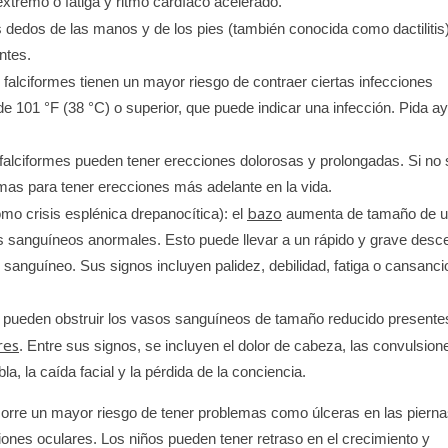
xtremo o fatiga y ritmo cardíaco acelerado.
s dedos de las manos y de los pies (también conocida como dactilitis
ntes.
falciformes tienen un mayor riesgo de contraer ciertas infecciones
 de 101 °F (38 °C) o superior, que puede indicar una infección. Pida a
falciformes pueden tener erecciones dolorosas y prolongadas. Si no 
mas para tener erecciones más adelante en la vida.
bazo
o crisis esplénica drepanocítica): el
aumenta de tamaño de 
los sanguíneos anormales. Esto puede llevar a un rápido y grave des
e sanguíneo. Sus signos incluyen palidez, debilidad, fatiga o cansanci
s pueden obstruir los vasos sanguíneos de tamaño reducido presente
res
. Entre sus signos, se incluyen el dolor de cabeza, las convulsion
la, la caída facial y la pérdida de la conciencia.
orre un mayor riesgo de tener problemas como úlceras en las pierna
esiones oculares. Los niños pueden tener retraso en el crecimiento y