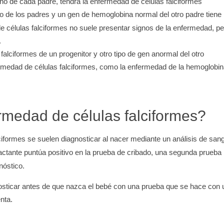
no de cada padre, tendrá la enfermedad de células falciformes
o de los padres y un gen de hemoglobina normal del otro padre tiene
de células falciformes no suele presentar signos de la enfermedad, pe
.
alciformes de un progenitor y otro tipo de gen anormal del otro
ermedad de células falciformes, como la enfermedad de la hemoglobi
rmedad de células falciformes?
ciformes se suelen diagnosticar al nacer mediante un análisis de san
 lactante puntúa positivo en la prueba de cribado, una segunda prueba
nóstico.
osticar antes de que nazca el bebé con una prueba que se hace con 
nta.