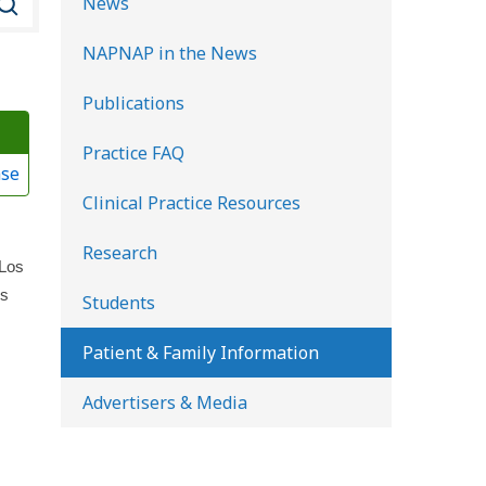
News
u
NAPNAP in the News
s
c
Publications
a
Practice FAQ
r
ase
e
Clinical Practice Resources
n
l
Research
 Los
a
os
Students
b
i
Patient & Family Information
b
Advertisers & Media
l
i
o