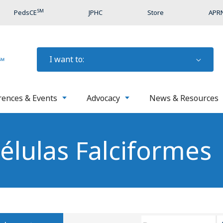
SM
PedsCE
JPHC
Store
APRN
I want to:
rences & Events
Advocacy
News & Resources
lulas Falciformes