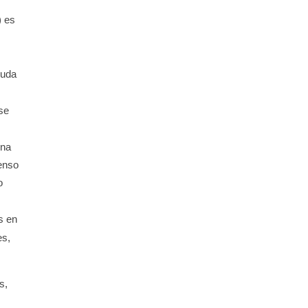
) es
yuda
se
una
censo
o
s en
es,
s,