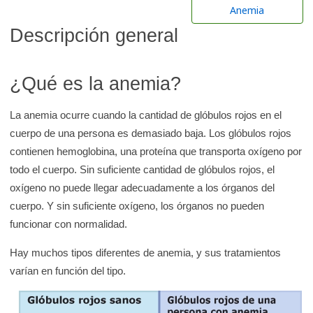
r
Anemia
e
Descripción general
n
l
a
¿Qué es la anemia?
b
i
La anemia ocurre cuando la cantidad de glóbulos rojos en el
cuerpo de una persona es demasiado baja. Los glóbulos rojos
b
contienen hemoglobina, una proteína que transporta oxígeno por
l
todo el cuerpo. Sin suficiente cantidad de glóbulos rojos, el
i
oxígeno no puede llegar adecuadamente a los órganos del
o
cuerpo. Y sin suficiente oxígeno, los órganos no pueden
t
funcionar con normalidad.
e
c
Hay muchos tipos diferentes de anemia, y sus tratamientos
a
varían en función del tipo.
d
e