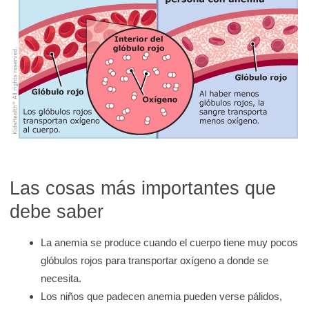
K
i
d
s
H
e
a
l
t
h
Las cosas más importantes que
debe saber
La anemia se produce cuando el cuerpo tiene muy pocos
glóbulos rojos para transportar oxígeno a donde se
necesita.
Los niños que padecen anemia pueden verse pálidos,