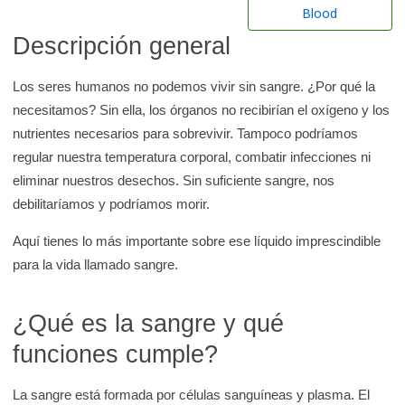
r
Blood
e
Descripción general
n
l
Los seres humanos no podemos vivir sin sangre. ¿Por qué la
a
necesitamos? Sin ella, los órganos no recibirían el oxígeno y los
b
nutrientes necesarios para sobrevivir. Tampoco podríamos
i
regular nuestra temperatura corporal, combatir infecciones ni
b
eliminar nuestros desechos. Sin suficiente sangre, nos
l
debilitaríamos y podríamos morir.
i
Aquí tienes lo más importante sobre ese líquido imprescindible
o
para la vida llamado sangre.
t
e
¿Qué es la sangre y qué
c
a
funciones cumple?
d
e
La sangre está formada por células sanguíneas y plasma. El