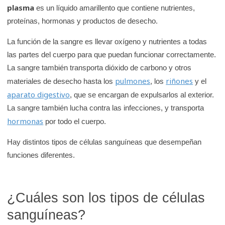
K
plasma
es un líquido amarillento que contiene nutrientes,
i
proteínas, hormonas y productos de desecho.
d
La función de la sangre es llevar oxígeno y nutrientes a todas
s
las partes del cuerpo para que puedan funcionar correctamente.
H
La sangre también transporta dióxido de carbono y otros
e
pulmones
riñones
materiales de desecho hasta los
, los
y el
a
aparato digestivo
, que se encargan de expulsarlos al exterior.
l
La sangre también lucha contra las infecciones, y transporta
t
hormonas
por todo el cuerpo.
h
Hay distintos tipos de células sanguíneas que desempeñan
funciones diferentes.
¿Cuáles son los tipos de células
sanguíneas?