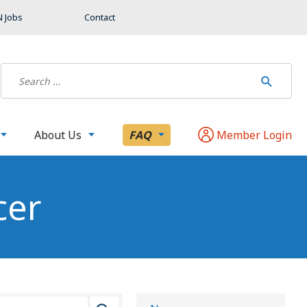
 Jobs
Contact
About Us
FAQ
Member Login
cer
B