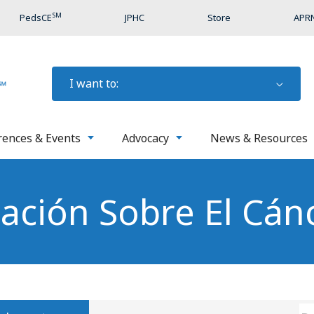
SM
PedsCE
JPHC
Store
APRN
I want to:
rences & Events
Advocacy
News & Resources
ación Sobre El Cán