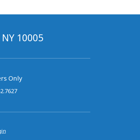
h
, NY 10005
rs Only
62.7627
gin