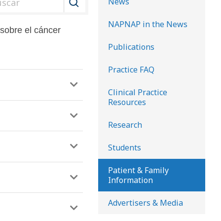
News
u
NAPNAP in the News
s
 sobre el cáncer
c
Publications
a
Practice FAQ
r
e
Clinical Practice
n
Resources
l
Research
a
b
Students
i
b
Patient & Family
Information
l
i
Advertisers & Media
o