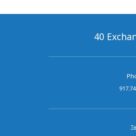
40 Exchan
Ph
917.74
Te