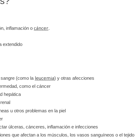
as?
cáncer
n, inflamación o
.
a extendido
leucemia
a sangre (como la
) y otras afecciones
enfermedad, como el cáncer
d hepática
 renal
neas u otros problemas en la piel
er
ctar úlceras, cánceres, inflamación e infecciones
iones que afectan a los músculos, los vasos sanguíneos o el tejido