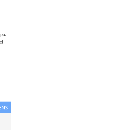
mpo.
el
ENS