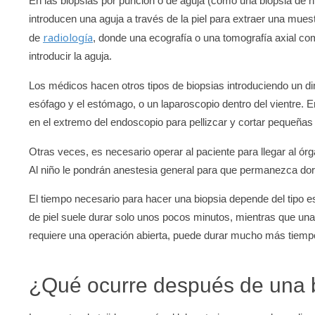
En las biopsias por punción o de aguja (como una biopsia de h
introducen una aguja a través de la piel para extraer una mue
radiología
de
, donde una ecografía o una tomografía axial 
introducir la aguja.
Los médicos hacen otros tipos de biopsias introduciendo un d
esófago y el estómago, o un laparoscopio dentro del vientre. 
en el extremo del endoscopio para pellizcar y cortar pequeñas
Otras veces, es necesario operar al paciente para llegar al ór
Al niño le pondrán anestesia general para que permanezca dor
El tiempo necesario para hacer una biopsia depende del tipo es
de piel suele durar solo unos pocos minutos, mientras que una
requiere una operación abierta, puede durar mucho más tiemp
¿Qué ocurre después de una 