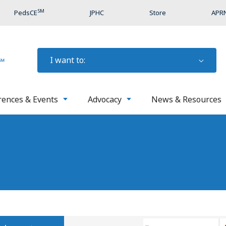
SM
PedsCE
JPHC
Store
APRN
I want to:
rences & Events
Advocacy
News & Resources