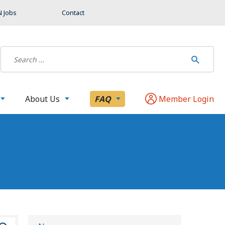
 Jobs
Contact
About Us
FAQ
Member Login
B