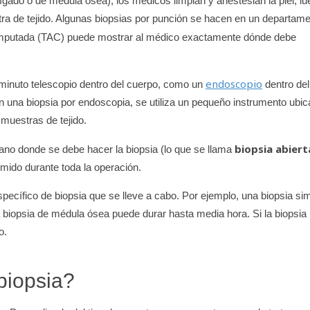
ígado o de médula ósea), los médicos limpian y anestesian la piel, l
stra de tejido. Algunas biopsias por punción se hacen en un departam
computada (TAC) puede mostrar al médico exactamente dónde debe
endoscopio
iminuto telescopio dentro del cuerpo, como un
dentro del
En una biopsia por endoscopia, se utiliza un pequeño instrumento ubi
 muestras de tejido.
biopsia abiert
gano donde se debe hacer la biopsia (lo que se llama
mido durante toda la operación.
pecífico de biopsia que se lleve a cabo. Por ejemplo, una biopsia si
 biopsia de médula ósea puede durar hasta media hora. Si la biopsia
o.
biopsia?