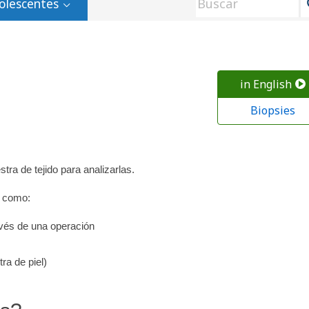
olescentes
in English
Biopsies
ra de tejido para analizarlas.
, como:
avés de una operación
ra de piel)