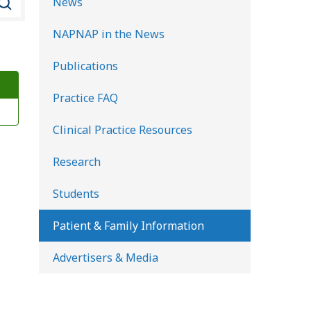
News
u
NAPNAP in the News
s
c
Publications
a
Practice FAQ
r
e
Clinical Practice Resources
n
l
Research
a
Students
b
i
Patient & Family Information
b
Advertisers & Media
l
i
o