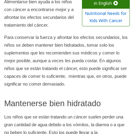
a
Alimentarse bien ayuda a los niños
in English
con cáncer a encontrarse mejor y a
r
Nutritional Needs for
afrontar los efectos secundarios del
e
Kids With Cancer
tratamiento del cáncer.
n
l
Para conservar la fuerza y afrontar los efectos secundarios, los
a
niños se deben mantener bien hidratados, tomar solo los
b
suplementos que les recomienden sus médicos y comer lo
i
mejor posible, aunque a veces les pueda costar. En algunos
b
niños que se están tratando el cáncer, esto puede significar ser
l
capaces de comer lo suficiente, mientras que, en otros, puede
i
significar no comer demasiado.
o
t
Mantenerse bien hidratado
e
c
Los niños que se están tratando un cáncer suelen perder una
a
gran cantidad de agua debido a los vómitos, la diarrea o a que
d
no beben lo suficiente. Esto los puede llevar a la