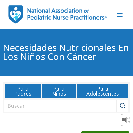
Necesidades Nutricionales En
Los Niños Con Cáncer
Para
Para
Para
Padres
Niños
Adolescentes
B
u
s
c