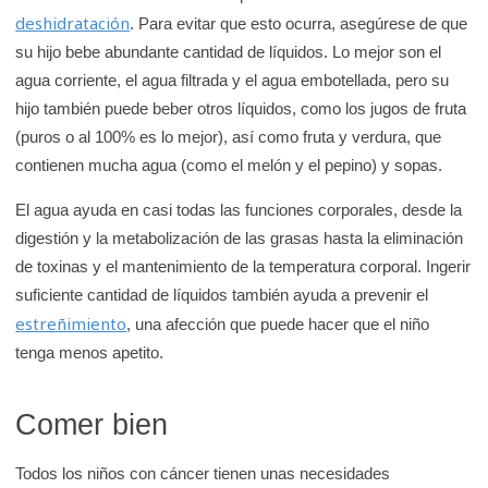
e
deshidratación
. Para evitar que esto ocurra, asegúrese de que
K
su hijo bebe abundante cantidad de líquidos. Lo mejor son el
i
agua corriente, el agua filtrada y el agua embotellada, pero su
d
hijo también puede beber otros líquidos, como los jugos de fruta
s
(puros o al 100% es lo mejor), así como fruta y verdura, que
H
contienen mucha agua (como el melón y el pepino) y sopas.
e
El agua ayuda en casi todas las funciones corporales, desde la
a
digestión y la metabolización de las grasas hasta la eliminación
l
de toxinas y el mantenimiento de la temperatura corporal. Ingerir
t
suficiente cantidad de líquidos también ayuda a prevenir el
h
estreñimiento
, una afección que puede hacer que el niño
tenga menos apetito.
Comer bien
Todos los niños con cáncer tienen unas necesidades