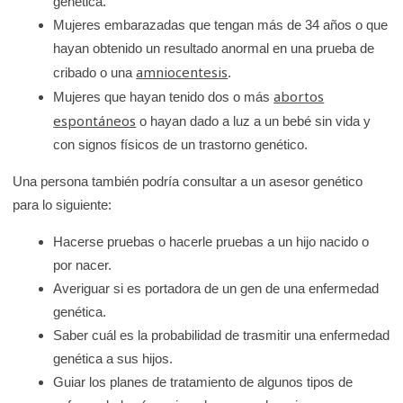
genética.
K
Mujeres embarazadas que tengan más de 34 años o que
i
hayan obtenido un resultado anormal en una prueba de
d
amniocentesis
cribado o una
.
s
abortos
Mujeres que hayan tenido dos o más
H
espontáneos
o hayan dado a luz a un bebé sin vida y
e
con signos físicos de un trastorno genético.
a
Una persona también podría consultar a un asesor genético
l
para lo siguiente:
t
h
Hacerse pruebas o hacerle pruebas a un hijo nacido o
por nacer.
Averiguar si es portadora de un gen de una enfermedad
genética.
Saber cuál es la probabilidad de trasmitir una enfermedad
genética a sus hijos.
Guiar los planes de tratamiento de algunos tipos de