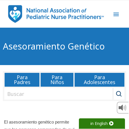
Asesoramiento Genético
Para
Para
Para
Padres
Niños
Adolescentes
B
u
s
c
a
El asesoramiento genético permite
in English