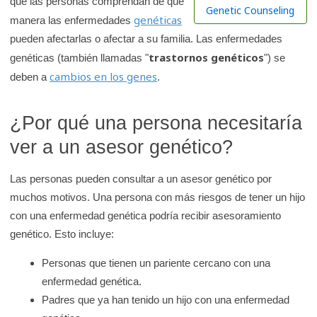
que las personas comprendan de qué
r
Genetic Counseling
genéticas
manera las enfermedades
e
pueden afectarlas o afectar a su familia. Las enfermedades
n
trastornos genéticos
genéticas (también llamadas "
") se
l
cambios en los genes
deben a
.
a
b
i
¿Por qué una persona necesitaría
b
ver a un asesor genético?
l
i
Las personas pueden consultar a un asesor genético por
o
muchos motivos. Una persona con más riesgos de tener un hijo
t
con una enfermedad genética podría recibir asesoramiento
e
genético. Esto incluye:
c
Personas que tienen un pariente cercano con una
a
enfermedad genética.
d
Padres que ya han tenido un hijo con una enfermedad
e