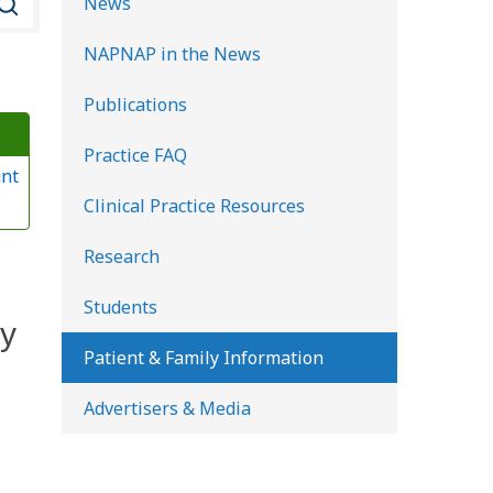
News
u
NAPNAP in the News
s
c
Publications
a
Practice FAQ
r
unt
e
Clinical Practice Resources
n
l
Research
a
Students
b
 y
i
Patient & Family Information
b
Advertisers & Media
l
i
o