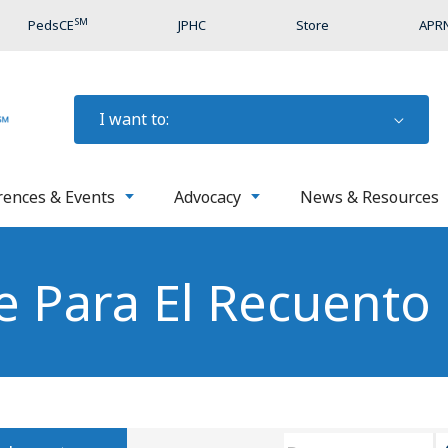
SM
PedsCE
JPHC
Store
APRN
I want to:
rences & Events
Advocacy
News & Resources
e Para El Recuento 