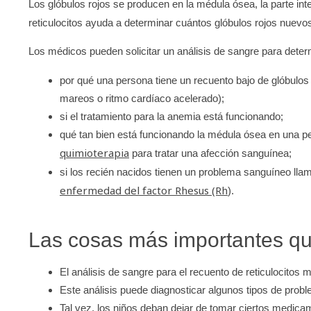
Los glóbulos rojos se producen en la médula ósea, la parte int
reticulocitos ayuda a determinar cuántos glóbulos rojos nuevo
Los médicos pueden solicitar un análisis de sangre para deter
por qué una persona tiene un recuento bajo de glóbulos 
mareos o ritmo cardíaco acelerado);
si el tratamiento para la anemia está funcionando;
qué tan bien está funcionando la médula ósea en una p
quimioterapia
para tratar una afección sanguínea;
si los recién nacidos tienen un problema sanguíneo ll
enfermedad del factor Rhesus (Rh
).
Las cosas más importantes q
El análisis de sangre para el recuento de reticulocitos m
Este análisis puede diagnosticar algunos tipos de prob
Tal vez, los niños deban dejar de tomar ciertos medica