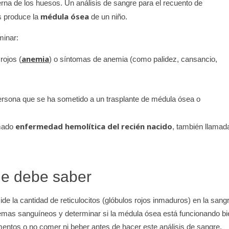
erna de los huesos. Un análisis de sangre para el recuento de
médula ósea
s produce la
de un niño.
minar:
anemia
rojos (
) o síntomas de anemia (como palidez, cansancio,
ersona que se ha sometido a un trasplante de médula ósea o
enfermedad hemolítica del recién nacido
amado
, también llamad
ue debe saber
ide la cantidad de reticulocitos (glóbulos rojos inmaduros) en la sang
lemas sanguíneos y determinar si la médula ósea está funcionando bi
mentos o no comer ni beber antes de hacer este análisis de sangre.