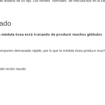
el análisis de su hijo. Los niveles "normales" de reticulocitos en la s
vado
a médula ósea está tratando de producir muchos glóbulos
componen demasiado rápido, por lo que la médula ósea produce muc
el recién nacido