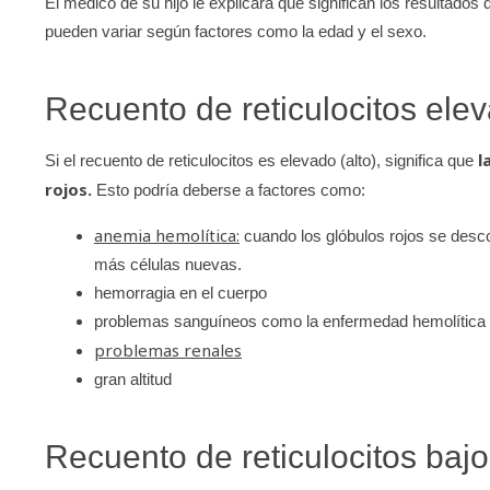
El médico de su hijo le explicará qué significan los resultados d
pueden variar según factores como la edad y el sexo.
Recuento de reticulocitos ele
l
Si el recuento de reticulocitos es elevado (alto), significa que
rojos.
Esto podría deberse a factores como:
anemia hemolítica:
cuando los glóbulos rojos se des
más células nuevas.
hemorragia en el cuerpo
problemas sanguíneos como la enfermedad hemolítica d
problemas renales
gran altitud
Recuento de reticulocitos bajo