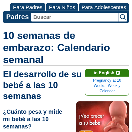
Para Padres
Para Niños
Para Adolescentes
Padres
10 semanas de
embarazo: Calendario
semanal
El desarrollo de su
in English
Pregnancy at 10
bebé a las 10
Weeks: Weekly
Calendar
semanas
¿Cuánto pesa y mide
mi bebé a las 10
semanas?