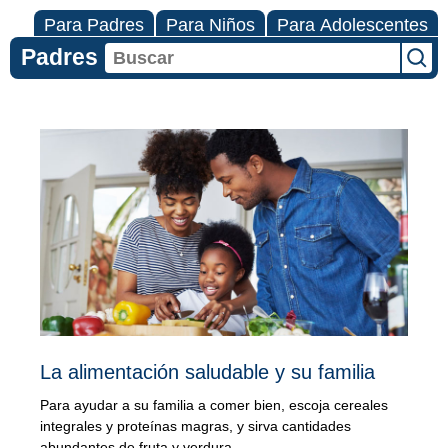
Para Padres
Para Niños
Para Adolescentes
Padres
Nutrición
y
ejercicio
físico
(Centro
de
La alimentación saludable y su familia
temas
Para ayudar a su familia a comer bien, escoja cereales
relacionados
integrales y proteínas magras, y sirva cantidades
abundantes de fruta y verdura.