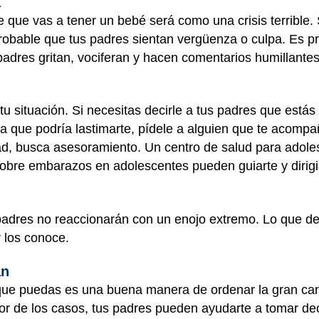
a
e que vas a tener un bebé será como una crisis terrible.
probable que tus padres sientan vergüenza o culpa. Es 
padres gritan, vociferan y hacen comentarios humillante
u situación. Si necesitas decirle a tus padres que est
 que podría lastimarte, pídele a alguien que te acompa
ad, busca asesoramiento. Un centro de salud para adol
 sobre embarazos en adolescentes pueden guiarte y dirigi
 padres no reaccionarán con un enojo extremo. Lo que d
r los conoce.
an
que puedas es una buena manera de ordenar la gran can
r de los casos, tus padres pueden ayudarte a tomar dec