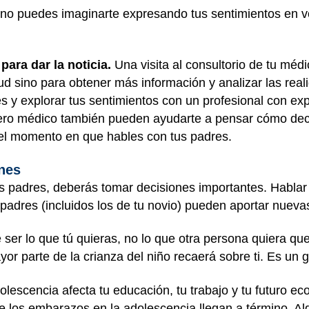
 no puedes imaginarte expresando tus sentimientos en vo
ara dar la noticia.
Una visita al consultorio de tu médi
lud sino para obtener más información y analizar las real
 y explorar tus sentimientos con un profesional con exper
ero médico también pueden ayudarte a pensar cómo decír
el momento en que hables con tus padres.
nes
 padres, deberás tomar decisiones importantes. Hablar 
padres (incluidos los de tu novio) pueden aportar nuevas
 ser lo que tú quieras, no lo que otra persona quiera qu
or parte de la crianza del niño recaerá sobre ti. Es un g
lescencia afecta tu educación, tu trabajo y tu futuro ec
e los embarazos en la adolescencia llegan a término. A