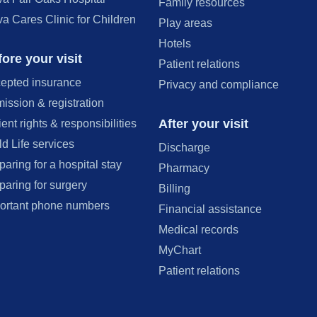
Family resources
va Cares Clinic for Children
Play areas
Hotels
ore your visit
Patient relations
epted insurance
Privacy and compliance
ission & registration
After your visit
ient rights & responsibilities
ld Life services
Discharge
paring for a hospital stay
Pharmacy
paring for surgery
Billing
ortant phone numbers
Financial assistance
Medical records
MyChart
Patient relations