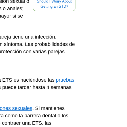
sión sexual o
Should I Worry About
Getting an STD?
s o anales;
mayor si se
reja tiene una infección.
n síntoma. Las probabilidades de
rotección con varias parejas
na ETS es haciéndose las
pruebas
S puede tardar hasta 4 semanas
iones sexuales
. Si mantienes
ra como la barrera dental o los
 contraer una ETS, las