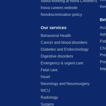
About working at Inova Children's
Ino
Inova careers website
Nondiscrimination policy
Bef
Our services
Acc
Adm
Behavioral Health
Pat
Cancer and blood disorders
Chi
Diabetes and Endocrinology
Pre
Digestive disorders
Pre
Emergency & urgent care
Imp
Fetal care
Heart
Neurology and Neurosurgery
NICU
Radiology
Surgery