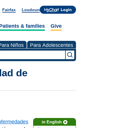
Fairfax
Loudoun
Patients & families
Give
Para Niños
Para Adolescentes
dad de
nfermedades
in English