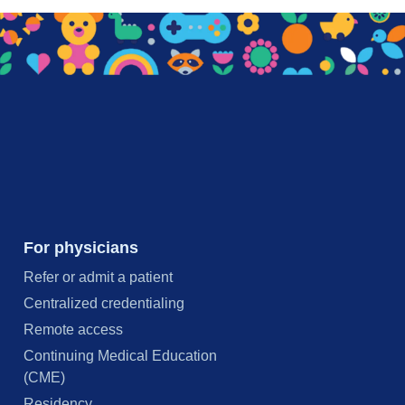
For physicians
Refer or admit a patient
Centralized credentialing
Remote access
Continuing Medical Education
(CME)
Residency