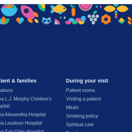
ient & families
During your visit
ations
Patient rooms
va L.J. Murphy Children's
Visiting a patient
pital
Meals
va Alexandria Hospital
Smoking policy
va Loudoun Hospital
Spiritual care
va Fair Oaks Hospital