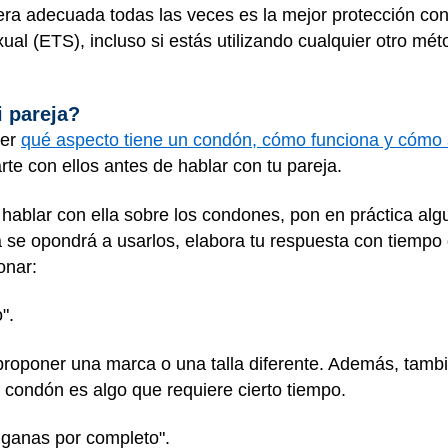
a adecuada todas las veces es la mejor protección cont
al (ETS), incluso si estás utilizando cualquier otro mé
 pareja?
ber
qué aspecto tiene un condón, cómo funciona y cómo s
rte con ellos antes de hablar con tu pareja.
 hablar con ella sobre los condones, pon en práctica al
ja se opondrá a usarlos, elabora tu respuesta con tiempo
onar:
".
proponer una marca o una talla diferente. Además, tamb
 condón es algo que requiere cierto tiempo.
s ganas por completo".