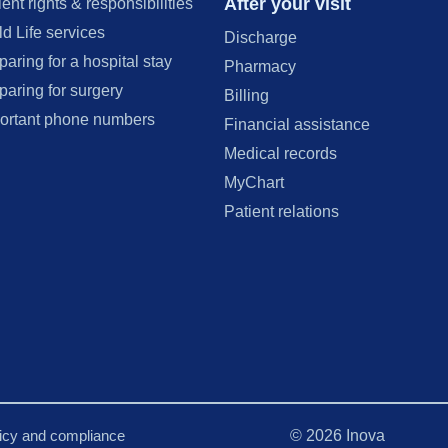
After your visit
ient rights & responsibilities
ld Life services
Discharge
paring for a hospital stay
Pharmacy
paring for surgery
Billing
ortant phone numbers
Financial assistance
Medical records
MyChart
Patient relations
licy and compliance
©
2026
Inova