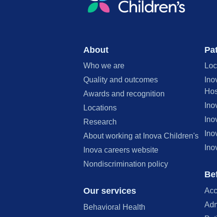
About
Pat
Who we are
Loc
Quality and outcomes
Ino
Hos
Awards and recognition
Ino
Locations
Ino
Research
Ino
About working at Inova Children's
Ino
Inova careers website
Nondiscrimination policy
Bef
Our services
Acc
Adm
Behavioral Health