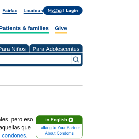
Fairfax
Loudoun
Patients & families
Give
Para Niños
Para Adolescentes
les, pero eso
in English
 aquellas que
Talking to Your Partner
About Condoms
s
condones
.