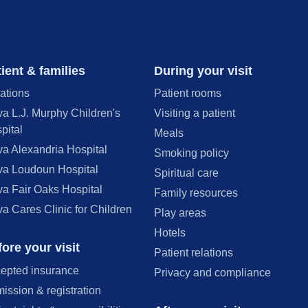
ient & families
During your visit
ations
Patient rooms
va L.J. Murphy Children's
Visiting a patient
pital
Meals
va Alexandria Hospital
Smoking policy
va Loudoun Hospital
Spiritual care
va Fair Oaks Hospital
Family resources
va Cares Clinic for Children
Play areas
Hotels
ore your visit
Patient relations
epted insurance
Privacy and compliance
ission & registration