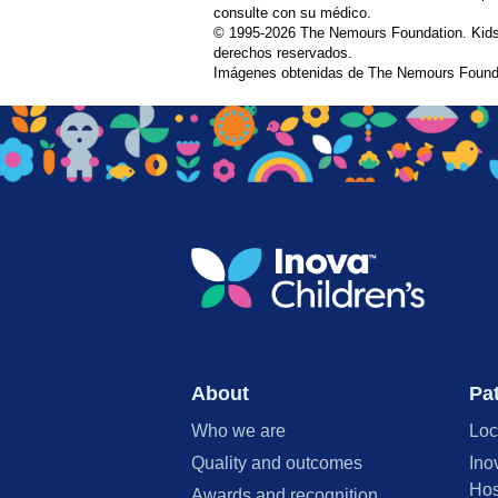
consulte con su médico.
© 1995-
2026 The Nemours Foundation. Kids
derechos reservados.
Imágenes obtenidas de The Nemours Founda
About
Pat
Who we are
Loc
Quality and outcomes
Ino
Hos
Awards and recognition