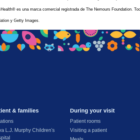
Health® es una marca comercial registrada de The Nemours Foundation. Tod
tion y Getty Images.
ient & families
During your visit
ations
Patient rooms
va L.J. Murphy Children's
Visiting a patient
pital
Meals