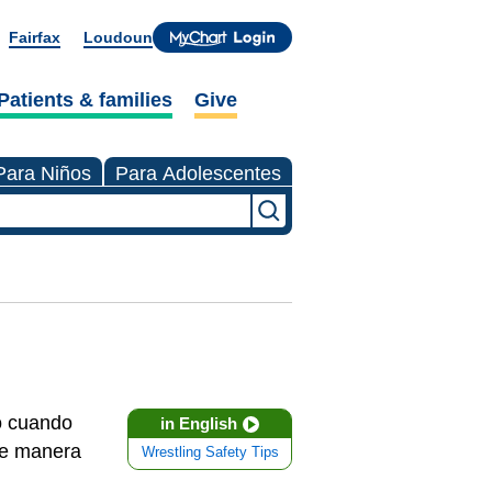
Fairfax
Loudoun
Patients & families
Give
Para Niños
Para Adolescentes
o cuando
in English
 de manera
Wrestling Safety Tips