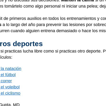
ros y no discutas sus decisiones.
Mantén la calma
si un 
 tomártelo como algo personal ni iniciar una pelea; dej
t de primeros auxilios en todos los entrenamientos y co
es
a lo largo del año para prevenir las lesiones por sobrec
curren cuando alguien entrena demasiado o hace los mi
tros deportes
si practicas lucha libre como si practicas otro deporte. 
ículos:
la natación
el fútbol
correr
el voleibol
el ciclismo
 Gupta, MD