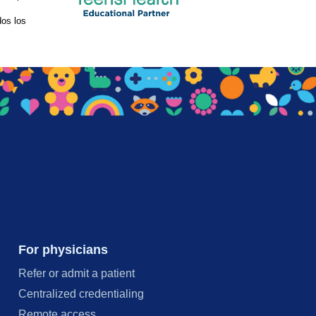
os los
For physicians
Refer or admit a patient
Centralized credentialing
Remote access