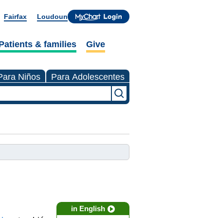
Fairfax
Loudoun
Patients & families
Give
Para Niños
Para Adolescentes
in English