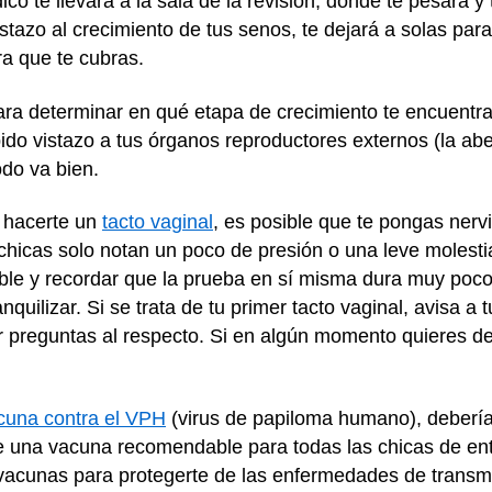
te llevará a la sala de la revisión, donde te pesará y te
stazo al crecimiento de tus senos, te dejará a solas pa
ra que te cubras.
ra determinar en qué etapa de crecimiento te encuentras
o vistazo a tus órganos reproductores externos (la aber
do va bien.
a hacerte un
tacto vaginal
, es posible que te pongas nerv
 chicas solo notan un poco de presión o una leve molest
ible y recordar que la prueba en sí misma dura muy poc
quilizar. Si se trata de tu primer tacto vaginal, avisa a 
r preguntas al respecto. Si en algún momento quieres de
cuna contra el VPH
(virus de papiloma humano), debería
de una vacuna recomendable para todas las chicas de en
 vacunas para protegerte de las enfermedades de transm