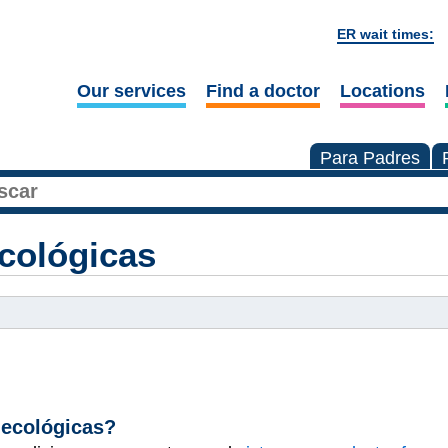
ER wait times:
Our services
Find a doctor
Locations
Para Padres
cológicas
necológicas?