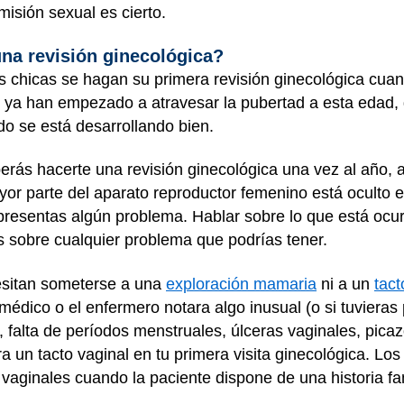
misión sexual
es cierto
.
na revisión ginecológica?
 chicas se hagan su primera revisión ginecológica cuan
s ya han empezado a atravesar la pubertad a esta edad
 se está desarrollando bien.
berás hacerte una revisión ginecológica una vez al año,
r parte del aparato reproductor femenino está oculto en 
presentas algún problema. Hablar sobre lo que está ocur
s sobre cualquier problema que podrías tener.
esitan someterse a una
exploración mamaria
ni a un
tact
 médico o el enfermero notara algo inusual (o si tuviera
alta de períodos menstruales, úlceras vaginales, picazó
ra un tacto vaginal en tu primera visita ginecológica. 
vaginales cuando la paciente dispone de una historia fa