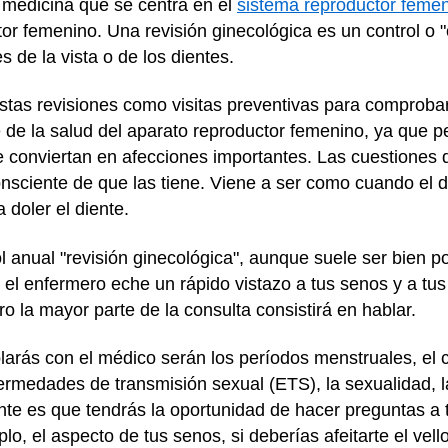
 medicina que se centra en el
sistema reproductor feme
r femenino. Una revisión ginecológica es un control o
 de la vista o de los dientes.
estas revisiones como visitas preventivas para comproba
de la salud del aparato reproductor femenino, ya que p
e conviertan en afecciones importantes. Las cuestiones
sciente de que las tiene. Viene a ser como cuando el de
 doler el diente.
 anual "revisión ginecológica", aunque suele ser bien po
o el enfermero eche un rápido vistazo a tus senos y a tus
o la mayor parte de la consulta consistirá en hablar.
arás con el médico serán los períodos menstruales, el c
ermedades de transmisión sexual (ETS), la sexualidad, 
nte es que tendrás la oportunidad de hacer preguntas a 
o, el aspecto de tus senos, si deberías afeitarte el vell