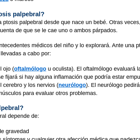
osis palpebral?
 ptosis palpebral desde que nace un bebé. Otras veces,
cuenta de que se le cae uno o ambos párpados.
ntecedentes médicos del niño y lo explorará. Ante una pt
levadas a cabo por:
 ojo (
oftalmólogo
u oculista). El oftalmólogo evaluará l
e fijará si hay alguna inflamación que podría estar emp
 cerebro y los nervios (
neurólogo
). El neurólogo pedirá
 músculos para evaluar otros problemas.
alpebral?
bral depende de:
 de gravedad
us síntomas y cualquier otra afección médica que padezc