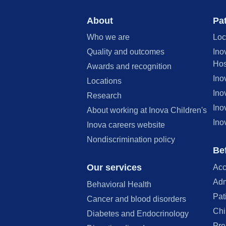
About
Pat
Who we are
Loc
Quality and outcomes
Ino
Hos
Awards and recognition
Ino
Locations
Ino
Research
Ino
About working at Inova Children's
Ino
Inova careers website
Nondiscrimination policy
Bef
Our services
Acc
Adm
Behavioral Health
Pat
Cancer and blood disorders
Chi
Diabetes and Endocrinology
Pre