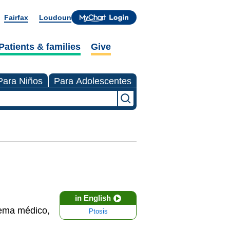
Fairfax
Loudoun
Patients & families
Give
Para Niños
Para Adolescentes
in English
lema médico,
Ptosis