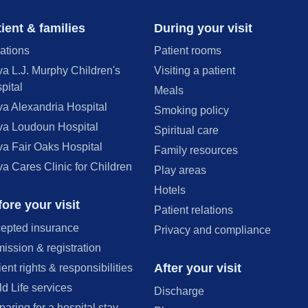
ient & families
During your visit
ations
Patient rooms
va L.J. Murphy Children's
Visiting a patient
pital
Meals
va Alexandria Hospital
Smoking policy
va Loudoun Hospital
Spiritual care
va Fair Oaks Hospital
Family resources
va Cares Clinic for Children
Play areas
Hotels
ore your visit
Patient relations
epted insurance
Privacy and compliance
ission & registration
After your visit
ient rights & responsibilities
ld Life services
Discharge
paring for a hospital stay