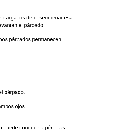
s encargados de desempeñar esa
 levantan el párpado.
ambos párpados permanecen
el párpado.
 ambos ojos.
to puede conducir a pérdidas