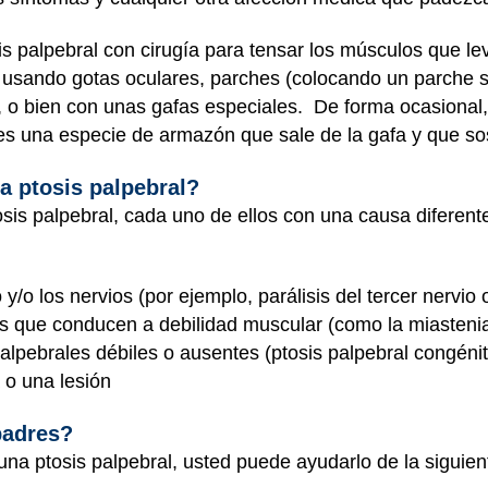
sis palpebral con cirugía para tensar los músculos que l
o usando gotas oculares, parches (colocando un parche s
do), o bien con unas gafas especiales. De forma ocasiona
 es una especie de armazón que sale de la gafa y que so
a ptosis palpebral?
osis palpebral, cada uno de ellos con una causa diferent
 y/o los nervios (por ejemplo, parálisis del tercer nervi
os que conducen a debilidad muscular (como la miastenia
alpebrales débiles o ausentes (ptosis palpebral congénit
 o una lesión
padres?
 una ptosis palpebral, usted puede ayudarlo de la siguie