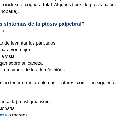
) o incluso a ceguera total. Algunos tipos de ptosis palp
tinopatía).
s síntomas de la ptosis palpebral?
de:
nto de levantar los párpados
 para ver mejor
la vista
lgan sobre su cabeza
 la mayoría de los demás niños
uelen tener otros problemas oculares, como los siguiente
 cansada) o astigmatismo
rsionada
eza
o mareos