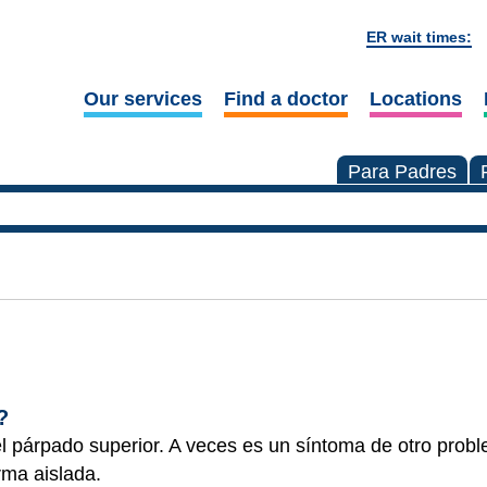
ER wait times:
Our services
Find a doctor
Locations
Para Padres
l
?
del párpado superior. A veces es un síntoma de otro prob
rma aislada.