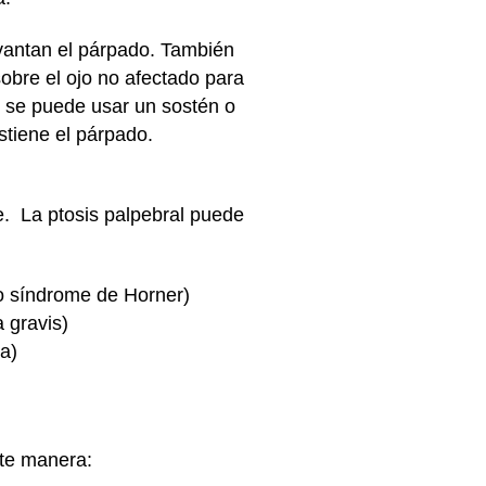
evantan el párpado. También
obre el ojo no afectado para
l, se puede usar un sostén o
stiene el párpado.
e. La ptosis palpebral puede
o o síndrome de Horner)
 gravis)
a)
nte manera: