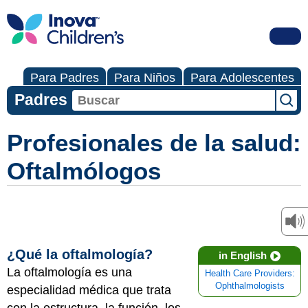
Para Padres
Para Niños
Para Adolescentes
Padres
Profesionales de la salud:
Oftalmólogos
¿Qué la oftalmología?
in English
La oftalmología es una
Health Care Providers:
Ophthalmologists
especialidad médica que trata
con la estructura, la función, los