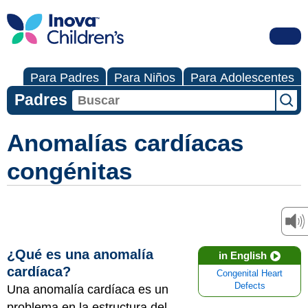
Para Padres
Para Niños
Para Adolescentes
Padres
Anomalías cardíacas
congénitas
¿Qué es una anomalía
in English
cardíaca?
Congenital Heart
Defects
Una anomalía cardíaca es un
problema en la estructura del