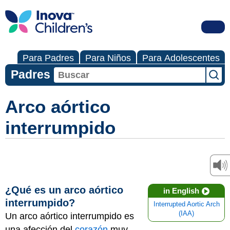
Para Padres
Para Niños
Para Adolescentes
Padres
Arco aórtico
interrumpido
¿Qué es un arco aórtico
in English
interrumpido?
Interrupted Aortic Arch
(IAA)
Un arco aórtico interrumpido es
una afección del
corazón
muy