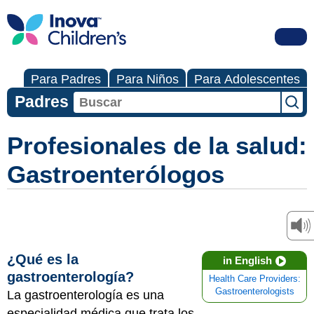
Para Padres
Para Niños
Para Adolescentes
Padres
Profesionales de la salud:
Gastroenterólogos
¿Qué es la
in English
gastroenterología?
Health Care Providers:
Gastroenterologists
La gastroenterología es una
especialidad médica que trata los