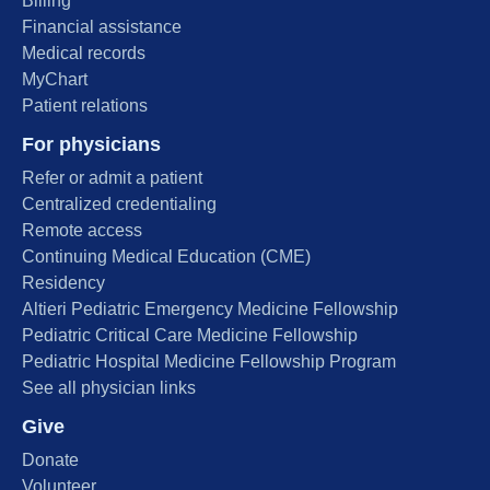
Billing
Financial assistance
Medical records
MyChart
Patient relations
For physicians
Refer or admit a patient
Centralized credentialing
Remote access
Continuing Medical Education (CME)
Residency
Altieri Pediatric Emergency Medicine Fellowship
Pediatric Critical Care Medicine Fellowship
Pediatric Hospital Medicine Fellowship Program
See all physician links
Give
Donate
Volunteer