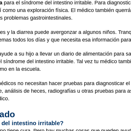
a
para el síndrome del intestino irritable. Para diagnosti
í como una exploración física. El médico también querrá
os problemas gastrointestinales.
s y la diarrea puede avergonzar a algunos niños. Tranqu
lemas todos los días y que necesita esa información para
ayude a su hijo a llevar un diario de alimentación para s
síndrome del intestino irritable. Tal vez tu médico tambi
mo en la escuela.
édicos no necesitan hacer pruebas para diagnosticar el sí
re, análisis de heces, radiografías u otras pruebas para
ico.
dado
el intestino irritable?
ble no tiene cura. Pero hay muchas cosas que pueden ayu