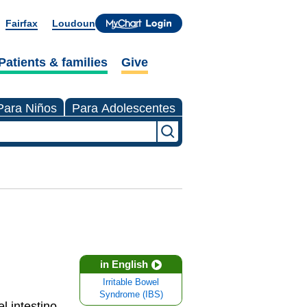
Fairfax
Loudoun
Patients & families
Give
Para Niños
Para Adolescentes
in English
Irritable Bowel
Syndrome (IBS)
el
intestino