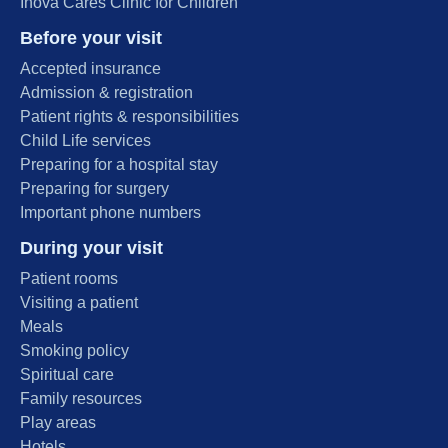
Inova Cares Clinic for Children
Before your visit
Accepted insurance
Admission & registration
Patient rights & responsibilities
Child Life services
Preparing for a hospital stay
Preparing for surgery
Important phone numbers
During your visit
Patient rooms
Visiting a patient
Meals
Smoking policy
Spiritual care
Family resources
Play areas
Hotels