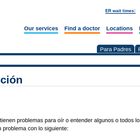
ER wait times:
Our services
Find a doctor
Locations
Para Padres
ición
tienen problemas para oír o entender algunos o todos lo
 problema con lo siguiente: