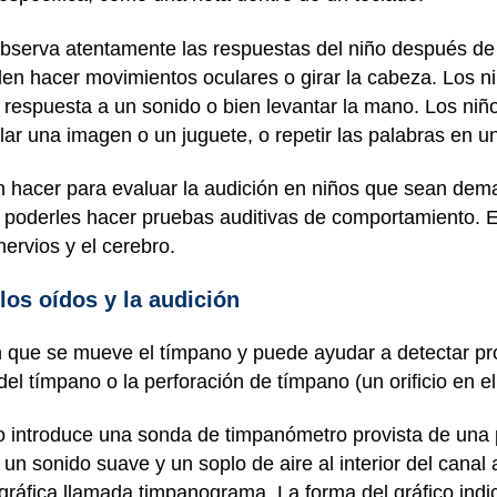
 observa atentamente las respuestas del niño después d
en hacer movimientos oculares o girar la cabeza. Los 
 respuesta a un sonido o bien levantar la mano. Los ni
ar una imagen o un juguete, o repetir las palabras en u
 hacer para evaluar la audición en niños que sean de
a poderles hacer pruebas auditivas de comportamiento. 
nervios y el cerebro.
los oídos y la audición
n que se mueve el tímpano y puede ayudar a detectar p
del tímpano o la perforación de tímpano (un orificio en e
go introduce una sonda de timpanómetro provista de un
un sonido suave y un soplo de aire al interior del canal 
gráfica llamada timpanograma. La forma del gráfico ind