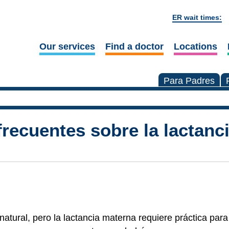
ER wait times:
Our services
Find a doctor
Locations
Para Padres
recuentes sobre la lactanc
atural, pero la lactancia materna requiere práctica para