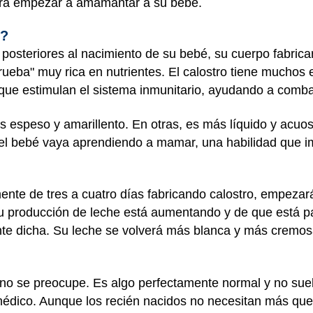
ara empezar a amamantar a su bebé.
e?
posteriores al nacimiento de su bebé, su cuerpo fabrica
prueba" muy rica en nutrientes. El calostro tiene muchos 
que estimulan el sistema inmunitario, ayudando a combat
s espeso y amarillento. En otras, es más líquido y acuoso
l bebé vaya aprendiendo a mamar, una habilidad que im
nte de tres a cuatro días fabricando calostro, empezar
u producción de leche está aumentando y de que está pa
nte dicha. Su leche se volverá más blanca y más cremos
r, no se preocupe. Es algo perfectamente normal y no su
édico. Aunque los recién nacidos no necesitan más que 