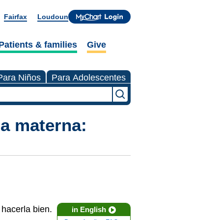
Fairfax
Loudoun
Patients & families
Give
Para Niños
Para Adolescentes
ia materna:
 hacerla bien.
in English