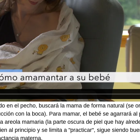
o en el pecho, buscará la mama de forma natural (se ori
cción con la boca). Para mamar, el bebé se agarrará al
a areola mamaria (la parte oscura de piel que hay alred
en al principio y se limita a "practicar", sigue siendo bu
actancia materna.