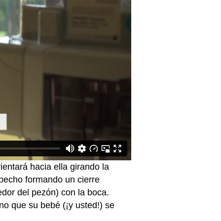
entará hacia ella girando la
 pecho formando un cierre
edor del pezón) con la boca.
eno que su bebé (¡y usted!) se