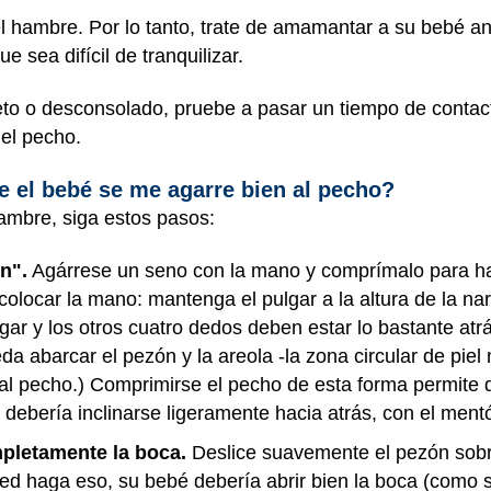
del hambre. Por lo tanto, trate de amamantar a su bebé 
 sea difícil de tranquilizar.
eto o desconsolado, pruebe a pasar un tiempo de contacto
 el pecho.
 el bebé se me agarre bien al pecho?
mbre, siga estos pasos:
n".
Agárrese un seno con la mano y comprímalo para ha
colocar la mano: mantenga el pulgar a la altura de la na
pulgar y los otros cuatro dedos deben estar lo bastante at
a abarcar el pezón y la areola -la zona circular de pie
al pecho.) Comprimirse el pecho de esta forma permite 
debería inclinarse ligeramente hacia atrás, con el men
pletamente la boca.
Deslice suavemente el pezón sobre 
ted haga eso, su bebé debería abrir bien la boca (como si