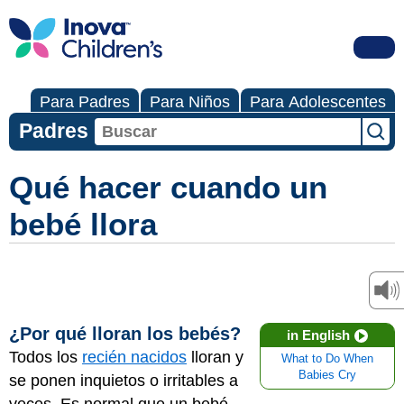
Para Padres
Para Niños
Para Adolescentes
Padres
Qué hacer cuando un
bebé llora
¿Por qué lloran los bebés?
in English
Todos los
recién nacidos
lloran y
What to Do When
Babies Cry
se ponen inquietos o irritables a
veces. Es normal que un bebé