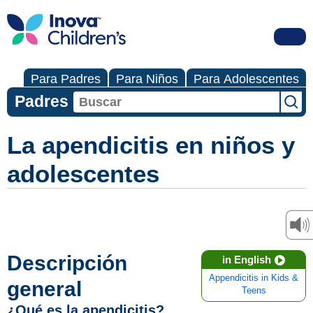
Para Padres
Para Niños
Para Adolescentes
Padres
La apendicitis en niños y
adolescentes
Descripción
in English
Appendicitis in Kids &
general
Teens
¿Qué es la apendicitis?