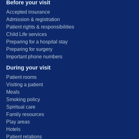
Before your visit
Accepted insurance
Admission & registration
Patient rights & responsibilities
Child Life services
Preparing for a hospital stay
Preparing for surgery
Important phone numbers
During your visit
Patient rooms
Visiting a patient
Meals
Smoking policy
Spiritual care
Family resources
Play areas
Hotels
Patient relations