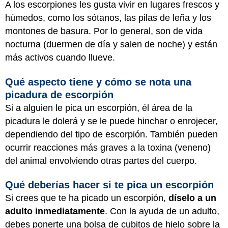
A los escorpiones les gusta vivir en lugares frescos y
húmedos, como los sótanos, las pilas de leña y los
montones de basura. Por lo general, son de vida
nocturna (duermen de día y salen de noche) y están
más activos cuando llueve.
Qué aspecto tiene y cómo se nota una
picadura de escorpión
Si a alguien le pica un escorpión, él área de la
picadura le dolerá y se le puede hinchar o enrojecer,
dependiendo del tipo de escorpión. También pueden
ocurrir reacciones más graves a la toxina (veneno)
del animal envolviendo otras partes del cuerpo.
Qué deberías hacer si te pica un escorpión
Si crees que te ha picado un escorpión,
díselo a un
adulto inmediatamente
. Con la ayuda de un adulto,
debes ponerte una bolsa de cubitos de hielo sobre la