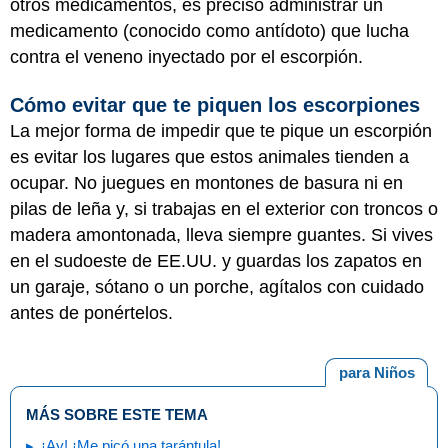
otros medicamentos, es preciso administrar un
medicamento (conocido como antídoto) que lucha
contra el veneno inyectado por el escorpión.
Cómo evitar que te piquen los escorpiones
La mejor forma de impedir que te pique un escorpión
es evitar los lugares que estos animales tienden a
ocupar. No juegues en montones de basura ni en
pilas de leña y, si trabajas en el exterior con troncos o
madera amontonada, lleva siempre guantes. Si vives
en el sudoeste de EE.UU. y guardas los zapatos en
un garaje, sótano o un porche, agítalos con cuidado
antes de ponértelos.
para Niños
MÁS SOBRE ESTE TEMA
¡Ay! ¡Me picó una tarántula!