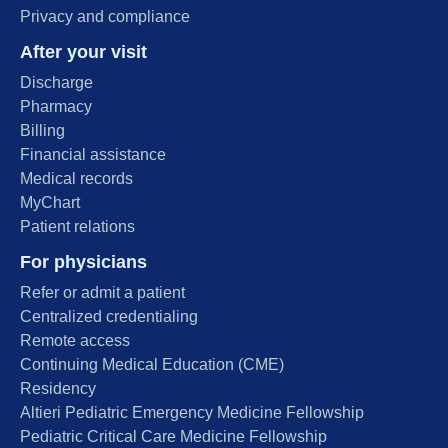
Privacy and compliance
After your visit
Discharge
Pharmacy
Billing
Financial assistance
Medical records
MyChart
Patient relations
For physicians
Refer or admit a patient
Centralized credentialing
Remote access
Continuing Medical Education (CME)
Residency
Altieri Pediatric Emergency Medicine Fellowship
Pediatric Critical Care Medicine Fellowship