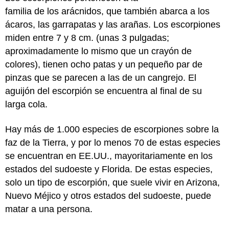
familia de los arácnidos, que también abarca a los
ácaros, las garrapatas y las arañas. Los escorpiones
miden entre 7 y 8 cm. (unas 3 pulgadas;
aproximadamente lo mismo que un crayón de
colores), tienen ocho patas y un pequeño par de
pinzas que se parecen a las de un cangrejo. El
aguijón del escorpión se encuentra al final de su
larga cola.
Hay más de 1.000 especies de escorpiones sobre la
faz de la Tierra, y por lo menos 70 de estas especies
se encuentran en EE.UU., mayoritariamente en los
estados del sudoeste y Florida. De estas especies,
solo un tipo de escorpión, que suele vivir en Arizona,
Nuevo Méjico y otros estados del sudoeste, puede
matar a una persona.