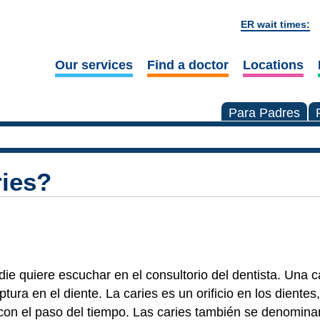
ER wait times:
Our services
Find a doctor
Locations
Para Padres
ries?
ie quiere escuchar en el consultorio del dentista. Una 
tura en el diente. La caries es un orificio en los diente
con el paso del tiempo. Las caries también se denomin