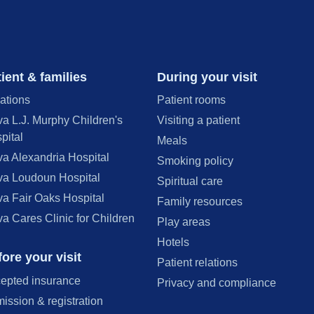
ient & families
During your visit
ations
Patient rooms
va L.J. Murphy Children's
Visiting a patient
pital
Meals
va Alexandria Hospital
Smoking policy
va Loudoun Hospital
Spiritual care
va Fair Oaks Hospital
Family resources
va Cares Clinic for Children
Play areas
Hotels
ore your visit
Patient relations
epted insurance
Privacy and compliance
ission & registration