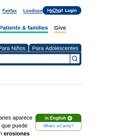
Fairfax
Loudoun
Patients & families
Give
Para Niños
Para Adolescentes
caries aparece
in English
s, que puede
What's a Cavity?
an
erosiones