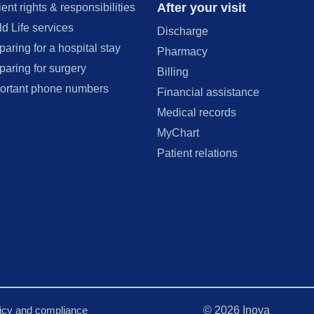
After your visit
ient rights & responsibilities
ld Life services
Discharge
paring for a hospital stay
Pharmacy
paring for surgery
Billing
ortant phone numbers
Financial assistance
Medical records
MyChart
Patient relations
licy and compliance
©
2026
Inova