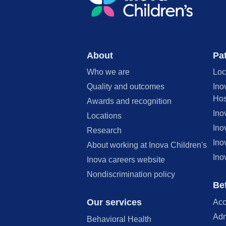
About
Pat
Who we are
Loc
Quality and outcomes
Ino
Hos
Awards and recognition
Ino
Locations
Ino
Research
Ino
About working at Inova Children's
Ino
Inova careers website
Nondiscrimination policy
Bef
Our services
Acc
Adm
Behavioral Health