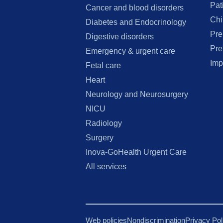
Pat
Cancer and blood disorders
Chi
Diabetes and Endocrinology
Pre
Digestive disorders
Pre
Emergency & urgent care
Imp
Fetal care
Heart
Neurology and Neurosurgery
NICU
Radiology
Surgery
Inova-GoHealth Urgent Care
All services
Web policies
Nondiscrimination
Privacy Po